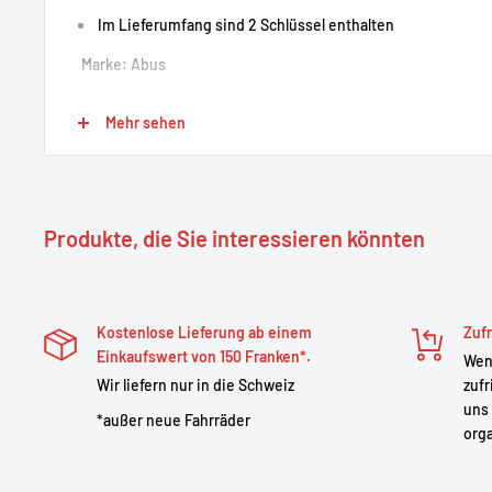
Im Lieferumfang sind 2 Schlüssel enthalten
Marke: Abus
Produktbeschreibung: Kettenschloss
Mehr sehen
Modell: 8807
Sicherheitsstufe: 8
Gewicht: 1600 g
Halterung: ohne Halterung
Produkte, die Sie interessieren könnten
Länge: 85 cm
Durchmesser 15 mm
Kostenlose Lieferung ab einem
Zufr
Einkaufswert von 150 Franken*.
Wenn
Wir liefern nur in die Schweiz
zufr
uns 
*außer neue Fahrräder
orga