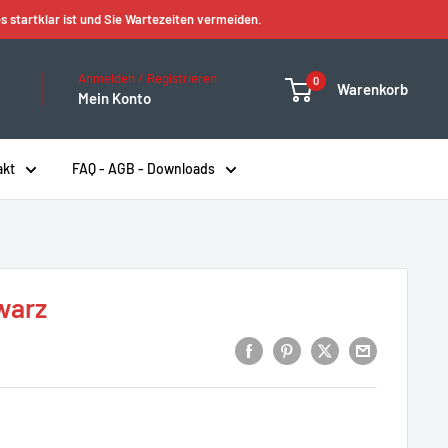
s startklar ist und Sie Wartezeiten vermeiden.
Anmelden / Registrieren
0
Warenkorb
Mein Konto
akt
FAQ - AGB - Downloads
warz