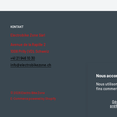
KONTAKT
Electrobike Zone Sàrl
Avenue de la Rapille 2
1008 Prilly (VD), Schweiz
+41 21 946 10 30
info@electrobikezone.ch
Nous accor
Nous utiliso
fins commerc
© 2026 Electro Bike Zone
E-Commerce powered by Shopify
Gé
pré