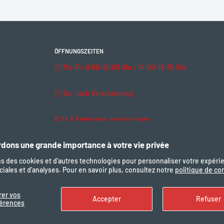
ÖFFNUNGSZEITEN
🕘 Mo–Fr: 9:00–12:00 Uhr / 14:00–18:30 Uhr
🕘 Sa: nach Vereinbarung.
🔒 So & Feiertage: geschlossen
dons une grande importance à votre vie privée
ns des cookies et d’autres technologies pour personnaliser votre expéri
iales et d’analyses. Pour en savoir plus, consultez notre
politique de con
Uns folgen
Wir akze
rer vos
Accepter
Refuser
férences