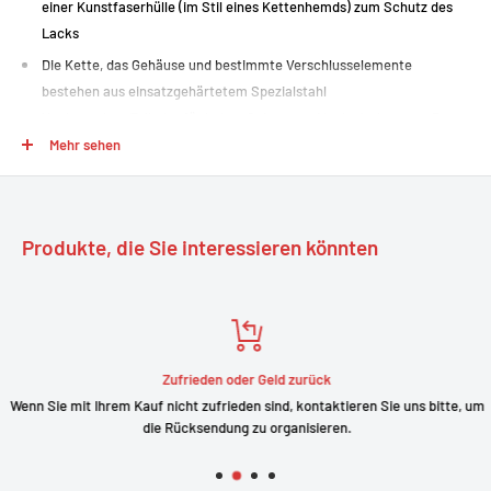
einer Kunstfaserhülle (im Stil eines Kettenhemds) zum Schutz des
Lacks
Die Kette, das Gehäuse und bestimmte Verschlusselemente
bestehen aus einsatzgehärtetem Spezialstahl
Hochwertiger Zylinder für hohen Schutz vor Manipulationen, z. B. vor
dem Aufbrechen
Mehr sehen
Im Lieferumfang sind 2 Schlüssel enthalten
Produkte, die Sie interessieren könnten
Zufrieden oder Geld zurück
Wenn Sie mit Ihrem Kauf nicht zufrieden sind, kontaktieren Sie uns bitte, um
die Rücksendung zu organisieren.