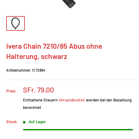
Ivera Chain 7210/85 Abus ohne
Halterung, schwarz
Artikelnummer:
11.72864
Prix
SFr. 79.00
Preis:
réduit
Enthaltene Steuern
Versandkosten
werden bei der Bezahlung
berechnet
Stock:
Auf Lager