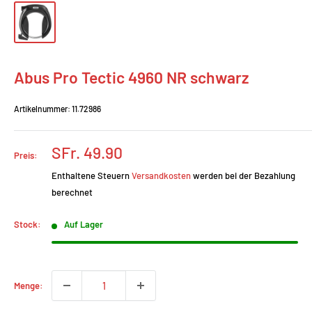
Abus Pro Tectic 4960 NR schwarz
Artikelnummer:
11.72986
Prix
SFr. 49.90
Preis:
réduit
Enthaltene Steuern
Versandkosten
werden bei der Bezahlung
berechnet
Stock:
Auf Lager
Menge: