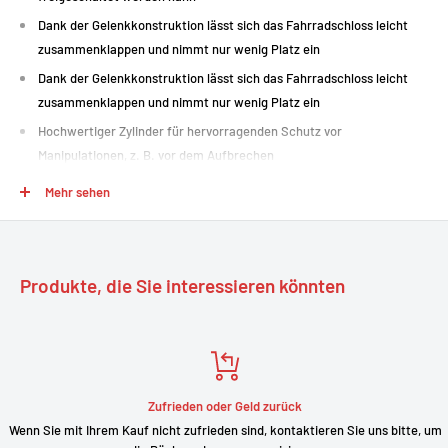
Dank der Gelenkkonstruktion lässt sich das Fahrradschloss leicht
zusammenklappen und nimmt nur wenig Platz ein
Dank der Gelenkkonstruktion lässt sich das Fahrradschloss leicht
zusammenklappen und nimmt nur wenig Platz ein
Hochwertiger Zylinder für hervorragenden Schutz vor
Manipulationen, z. B. vor dem Aufbrechen
5-mm-Gelenke aus Stahl
Mehr sehen
Marke: Abus
Produktbeschreibung: Klappbares Fahrradschloss
Modell: uGrip Bordo Big 5700
Produkte, die Sie interessieren könnten
Sicherheitsstufe: 7
Gewicht: 950 g
Halterung: mit Halterung SH 5700/100
Zufrieden oder Geld zurück
Wenn Sie mit Ihrem Kauf nicht zufrieden sind, kontaktieren Sie uns bitte, um