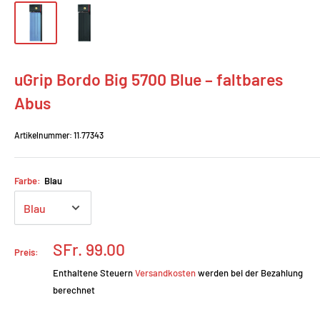
uGrip Bordo Big 5700 Blue – faltbares
Abus
Artikelnummer:
11.77343
Farbe:
Blau
Prix
SFr. 99.00
Preis:
réduit
Enthaltene Steuern
Versandkosten
werden bei der Bezahlung
berechnet