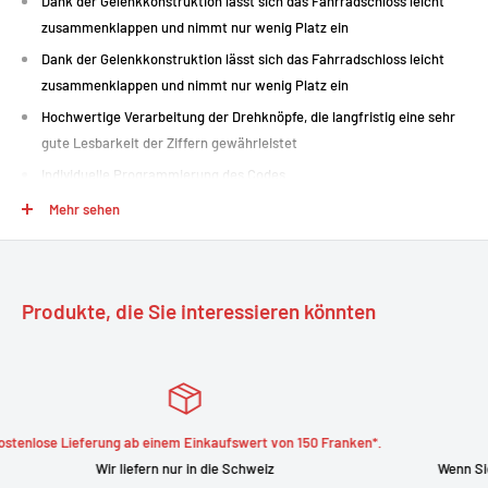
Dank der Gelenkkonstruktion lässt sich das Fahrradschloss leicht
zusammenklappen und nimmt nur wenig Platz ein
Dank der Gelenkkonstruktion lässt sich das Fahrradschloss leicht
zusammenklappen und nimmt nur wenig Platz ein
Hochwertige Verarbeitung der Drehknöpfe, die langfristig eine sehr
gute Lesbarkeit der Ziffern gewährleistet
Individuelle Programmierung des Codes
Mehr sehen
Marke: Abus
Produktbeschreibung: Klappbares Fahrradschloss
Modell: uGrip Bordo Combo 5700
Produkte, die Sie interessieren könnten
Sicherheitsstufe: 7
Gewicht: 830 g
Halterung: mit Halterung SH 5700C/80
rt von 150 Franken*.
Zufrieden oder Geld zurü
eiz
Wenn Sie mit Ihrem Kauf nicht zufrieden sind, kon