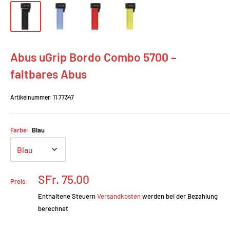
Abus uGrip Bordo Combo 5700 –
faltbares Abus
Artikelnummer:
11.77347
Farbe:
Blau
Prix
SFr. 75.00
Preis:
réduit
Enthaltene Steuern
Versandkosten
werden bei der Bezahlung
berechnet