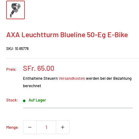
AXA Leuchtturm Blueline 50-Eg E-Bike
SKU:
10.65778
Prix
SFr. 65.00
Preis:
réduit
Enthaltene Steuern
Versandkosten
werden bei der Bezahlung
berechnet
Stock:
Auf Lager
Menge: