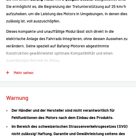
Sie ermöglicht es, die Begrenzung der Tretunterstützung auf 25 km/h
aufzuheben, um die Leistung des Motors in Umgebungen, in denen dies
zulässig ist, voll auszuschöpfen.
Dieses kompakte und unauffällige Modul lässt sich direkt in die
elektrische Anlage des Fahrrads integrieren, ohne dessen Aussehen zu
verändern. Seine speziell auf Bafang-Motoren abgestimmte
Konstruktion gewährleistet optimale Kompatibilität und einen
zuverlässigen Betrieb im Alltag.
Es lässt sich leicht installieren und ist die ideale Lösung für Nutzer, die
Mehr sehen
die volle Leistung ihres Bafang-Motors auf privatem Gelände oder unter
Einhaltung der örtlichen Vorschriften nutzen möchten.
Warnung
Starke Punkte
Der Händler und der Hersteller sind nicht verantwortlich für
Fehlfunktionen des Motors nach dem Einbau des Produkts.
Kompatibel mit
Bafang-Motoren
, die
mit einem 3-poligen Stecker
Im Bereich des schweizerischen Strassenverkehrsgesetzes (SVG)
ausgestattet sind
nicht zulässig! Haftung, Garantie und Gewährleistung seitens des
Aufhebung der Geschwindigkeitsbegrenzung auf 25 km/h