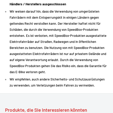
Händlers / Herstellers ausgeschlossen
Unauffällige Installation innerhalb der elektrischen Anlage
Wir weisen darauf hin, dass die Verwendung von umgerüsteten
Einfache und zuverlässige Bedienung
Fahrrädern mit dem Entsperrungskit in einigen Ländern gegen
Keine sichtbaren Veränderungen am Fahrrad
geltendes Recht verstoßen kann. Der Hersteller haftet nicht für
Speziell für Bafang-Systeme entwickelt
Schäden, die durch die Verwendung von SpeedBox-Produkten
entstehen. Es ist verboten, mit SpeedBox-Produkten ausgestattete
Kompaktes und leichtes Format
Elektrofahrräder auf Straßen, Radwegen und in öffentlichen
Bereichen zu benutzen. Die Nutzung von mit SpeedBox-Produkten
🔧
Technische Beschreibung
ausgestatteten Elektrofahrrädern ist nur auf privatem Gelände und
auf eigene Verantwortung erlaubt. Durch die Verwendung von
SpeedBox-Produkten gehen Sie das Risiko ein, dass die Garantie für
Spezifikation
Detail
das E-Bike verloren geht.
Wir empfehlen, auch andere Sicherheits- und Schutzausrüstungen
Art des Produkts
E-Bike-Entdrosselungsmodul
zu verwenden, um Verletzungen beim Fahren zu vermeiden.
Modell
SpeedBox 1.0
Kompatibilität
Bafang-Motoren mit 3-poligem Stecker
Funktion
Aufhebung der Begrenzung der Unterstützung
Produkte, die Sie interessieren könnten
Installation
Systemintern