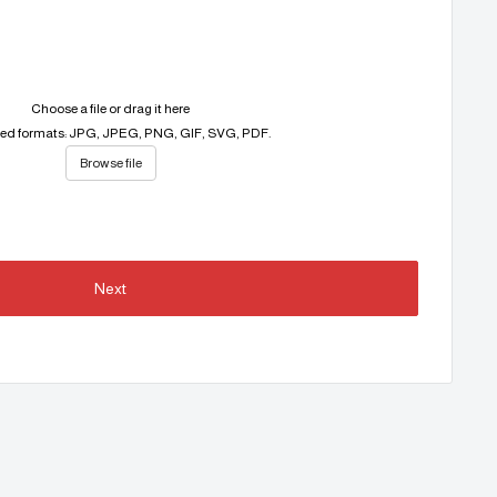
Choose a file or drag it here
ed formats: JPG, JPEG, PNG, GIF, SVG, PDF.
Browse file
Next