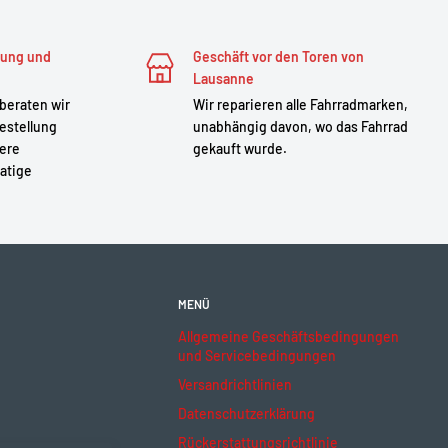
zung und
Geschäft vor den Toren von
Lausanne
 beraten wir
Wir reparieren alle Fahrradmarken,
estellung
unabhängig davon, wo das Fahrrad
sere
gekauft wurde.
atige
MENÜ
Allgemeine Geschäftsbedingungen
und Servicebedingungen
Versandrichtlinien
Datenschutzerklärung
Rückerstattungsrichtlinie