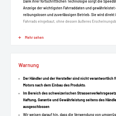
Dank ihrer fortschrittlichen Technologie sorgt die SpeedBo
Anzeige der wichtigsten Fahrraddaten und gewährleistet 
reibungslosen und zuverlässigen Betrieb. Sie wird direkt 
Fahrrads eingebaut, ohne dessen äußeres Erscheinungsbi
Dieses Modul wurde speziell für Brose-Antriebe entwicke
optimale Kompatibilität sowie ein natürliches Fahrerlebni
Mehr sehen
Starke Punkte
Warnung
Kompatibel mit
Brose-Motoren
Aufhebung der Geschwindigkeitsbegrenzung auf 25 k
Der Händler und der Hersteller sind nicht verantwortlich 
Reibungsloser und leiser Betrieb
Motors nach dem Einbau des Produkts.
Interner Einbau ohne sichtbare Veränderungen am Fah
Im Bereich des schweizerischen Strassenverkehrsgesetze
Haftung, Garantie und Gewährleistung seitens des Händler
Einfaches Ein- und Ausschalten
ausgeschlossen
Speziell für Brose-Systeme entwickelt
Wir weisen darauf hin, dass die Verwendung von umgerü