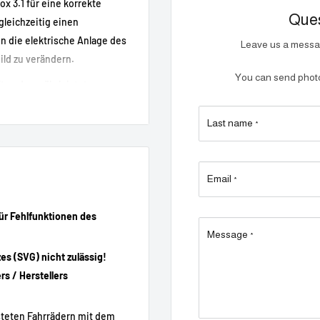
x 3.1 für eine korrekte
Ques
gleichzeitig einen
in die elektrische Anlage des
Leave us a messag
ld zu verändern.
You can send photos
lt und gewährleistet
s.
Last name
*
Email
*
m/h
für Fehlfunktionen des
Message
*
rrad
s (SVG) nicht zulässig!
s / Herstellers
steten Fahrrädern mit dem