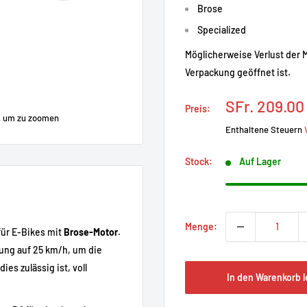
Brose
Specialized
Möglicherweise Verlust der 
Verpackung geöffnet ist.
Prix
SFr. 209.00
Preis:
réduit
, um zu zoomen
Enthaltene Steuern
Stock:
Auf Lager
Menge:
für E-Bikes mit
Brose-Motor
.
ung auf 25 km/h, um die
es zulässig ist, voll
In den Warenkorb 