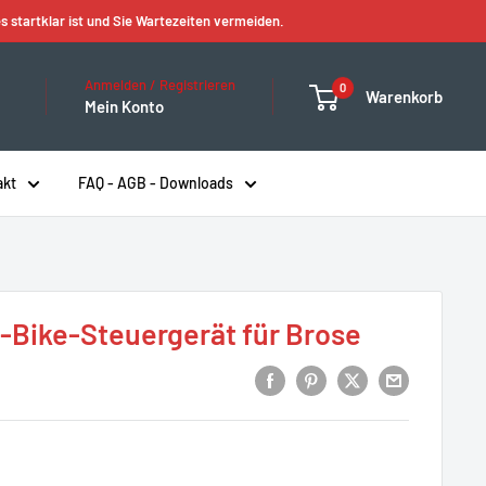
s startklar ist und Sie Wartezeiten vermeiden.
Anmelden / Registrieren
0
Warenkorb
Mein Konto
akt
FAQ - AGB - Downloads
-Bike-Steuergerät für Brose