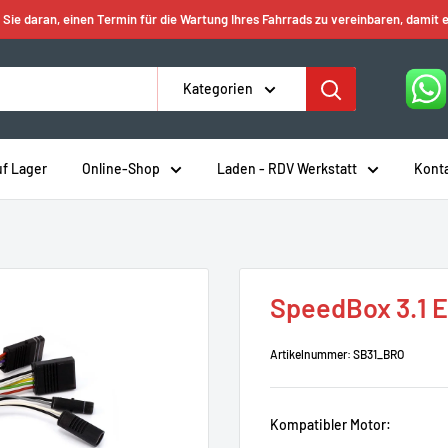
 Sie daran, einen Termin für die Wartung Ihres Fahrrads zu vereinbaren, damit e
Kategorien
uf Lager
Online-Shop
Laden - RDV Werkstatt
Kont
SpeedBox 3.1 E
Artikelnummer:
SB31_BRO
Kompatibler Motor: