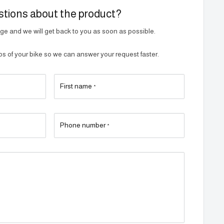
tions about the product?
e and we will get back to you as soon as possible.
 of your bike so we can answer your request faster.
First name
*
Phone number
*