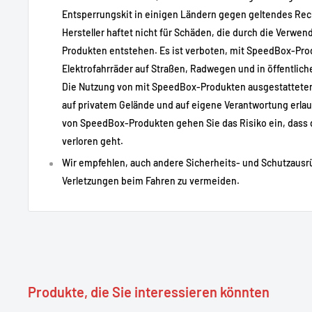
Hochwertige Elektronik und bewährte Zuverlässigkeit
Entsperrungskit in einigen Ländern gegen geltendes Rec
Hersteller haftet nicht für Schäden, die durch die Verw
Produkten entstehen. Es ist verboten, mit SpeedBox-Pro
🔧
Technische Beschreibung
Elektrofahrräder auf Straßen, Radwegen und in öffentlic
Die Nutzung von mit SpeedBox-Produkten ausgestatteten 
Spezifikation
Detail
auf privatem Gelände und auf eigene Verantwortung erla
Art des Produkts
E-Bike-Entdrosselungsmodu
von SpeedBox-Produkten gehen Sie das Risiko ein, dass d
verloren geht.
Modell
SpeedBox 3.1
Wir empfehlen, auch andere Sicherheits- und Schutzaus
Kompatibilität
Kompatible Brose-Motoren
Verletzungen beim Fahren zu vermeiden.
Funktion
Aufhebung der Begrenzung 
Installation
Systemintern
Aktivierung
Über die Fahrradsteuerung 
Geschwindigkeitsanzeige
Daten werden korrekt ange
Ernährung
Direkt über das Fahrradsys
Produkte, die Sie interessieren könnten
Verwendung
E-Bikes mit Brose-Motor