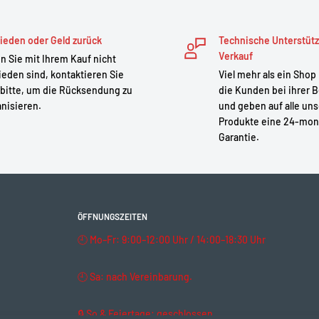
ieden oder Geld zurück
Technische Unterstüt
 3.1 entscheiden?
Verkauf
 Sie mit Ihrem Kauf nicht
ieden sind, kontaktieren Sie
Viel mehr als ein Shop
e Lösung für Nutzer, die das
bitte, um die Rücksendung zu
die Kunden bei ihrer B
nisieren.
und geben auf alle un
n möchten. Dank ihrer
Produkte eine 24-mon
unauffälligen Integration ist
Garantie.
ikes der Oberklasse.
ÖFFNUNGSZEITEN
 dazu führen, dass das
🕘 Mo–Fr: 9:00–12:00 Uhr / 14:00–18:30 Uhr
fentlichen Straßenverkehr
atgrundstücken oder unter
🕘 Sa: nach Vereinbarung.
ngungen bestimmt.
🔒 So & Feiertage: geschlossen