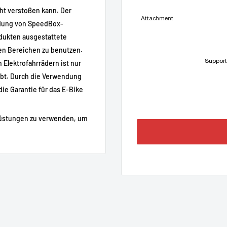
ht verstoßen kann. Der
Attachment
endung von SpeedBox-
dukten ausgestattete
hen Bereichen zu benutzen.
Support
Elektrofahrrädern ist nur
ubt. Durch die Verwendung
l
ie Garantie für das E-Bike
rüstungen zu verwenden, um
der Unterstützung
(sofern kompatibel)
zeigt
tem