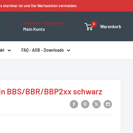
s startklar ist und Sie Wartezeiten vermeiden.
Anmelden / Registrieren
0
Warenkorb
Mein Konto
akt
FAQ - AGB - Downloads
Pin BBS/BBR/BBP2xx schwarz