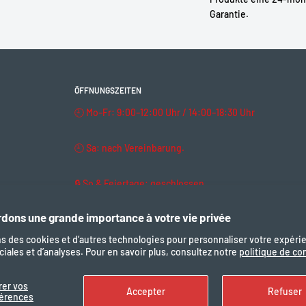
BBS, BBR und BBP2xx.
Garantie.
andenen Steckern anbringen.
eständiges Silikon oder
rischer Systeme und zur
ÖFFNUNGSZEITEN
🕘 Mo–Fr: 9:00–12:00 Uhr / 14:00–18:30 Uhr
🕘 Sa: nach Vereinbarung.
🔒 So & Feiertage: geschlossen
en Verbinders
dons une grande importance à votre vie privée
x
ns des cookies et d’autres technologies pour personnaliser votre expéri
iales et d’analyses. Pour en savoir plus, consultez notre
politique de con
und Staub
Uns folgen
Wir akze
ststoff
rer vos
Accepter
Refuser
férences