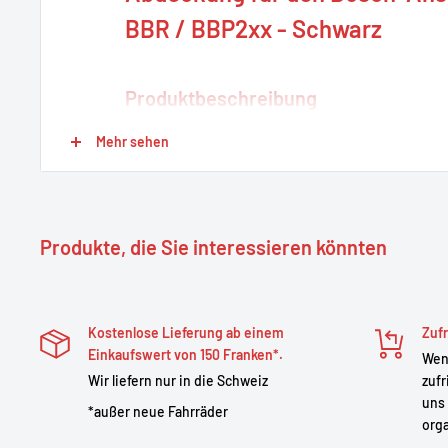
BBR / BBP2xx - Schwarz
Produktbeschreibung
Mehr sehen
Die
Bosch-Steckerabdeckung
schützt die elektris
von Bafang- und Bosch-Batterien und -Motoren (B
wirksam. Sie verhindert das Eindringen von Wasser
verlängert so die Lebensdauer der elektrischen Ko
Produkte, die Sie interessieren könnten
langlebigem und flexiblem Material, bietet sie zuver
sich einfach am E-Bike anbringen.
Kostenlose Lieferung ab einem
Zufr
Starke Punkte
Einkaufswert von 150 Franken*.
Wenn
Wir liefern nur in die Schweiz
zufr
Optimaler Schutz
: Schützt die Steckverbindunge
uns 
*außer neue Fahrräder
Schmutz.
orga