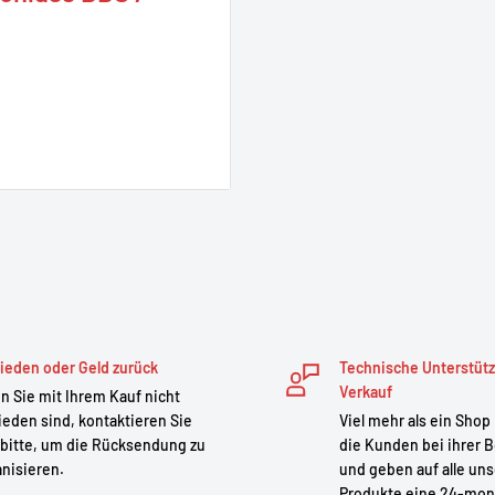
chen Pole und Steckverbinder
BS, BBR und BBP2xx)
, Staub und Schmutz und
mponenten. Hergestellt aus
lässigen Schutz und lässt
ieden oder Geld zurück
Technische Unterstüt
Verkauf
 Sie mit Ihrem Kauf nicht
ieden sind, kontaktieren Sie
Viel mehr als ein Shop
n vor Wasser, Staub und
bitte, um die Rücksendung zu
die Kunden bei ihrer B
nisieren.
und geben auf alle un
Produkte eine 24-mon