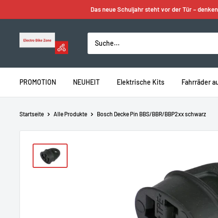
Zum
Das neue Schuljahr steht vor der Tür – denken
Inhalt
springen
Electro
Bike
Zone
PROMOTION
NEUHEIT
Elektrische Kits
Fahrräder a
Startseite
Alle Produkte
Bosch Decke Pin BBS/BBR/BBP2xx schwarz