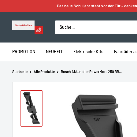
Zum
Das neue Schuljahr steht vor der Tür – denken
Inhalt
springen
Electro
Bike
Zone
PROMOTION
NEUHEIT
Elektrische Kits
Fahrräder a
Startseite
Alle Produkte
Bosch Akkuhalter PowerMore 250 BB...