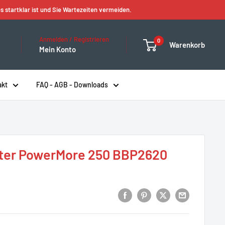
s startklar ist und Sie Wartezeiten vermeiden.
Anmelden / Registrieren
0
Warenkorb
Mein Konto
akt
FAQ - AGB - Downloads
ter PowerMore 250 BBP2620