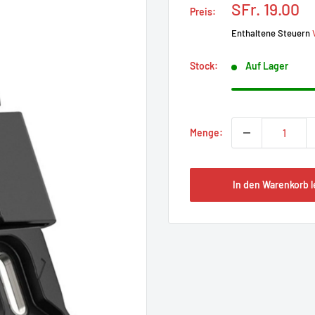
Prix
SFr. 19.00
Preis:
réduit
Enthaltene Steuern
Stock:
Auf Lager
Menge:
In den Warenkorb 