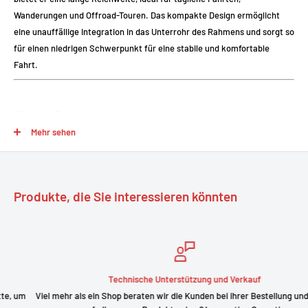
Wanderungen und Offroad-Touren. Das kompakte Design ermöglicht
eine unauffällige Integration in das Unterrohr des Rahmens und sorgt so
für einen niedrigen Schwerpunkt für eine stabile und komfortable
Fahrt.
Starke Punkte
Mehr sehen
Erweiterte Kompatibilität
: Funktioniert mit den Bosch-Systemen
Active Line
,
Active Line Plus
und
Performance Line
.
Längere
Akkulaufzeit
: 625 Wh Kapazität für längere Fahrten ohne
Produkte, die Sie interessieren könnten
Aufladen.
Integriertes Design
: Montage im Unterrohr des Rahmens für eine
saubere Optik und einen niedrigen Schwerpunkt.
Praktisches Aufladen
: Herausnehmbarer Akku, kann am Fahrrad
oder separat aufgeladen werden.
Technische Unterstützung und Verkauf
Mehr Sicherheit
: Integriertes Batteriemanagementsystem (BMS)
m
Viel mehr als ein Shop beraten wir die Kunden bei ihrer Bestellung und gebe
zum Schutz vor Überladung, Überhitzung und Kurzschlüssen.