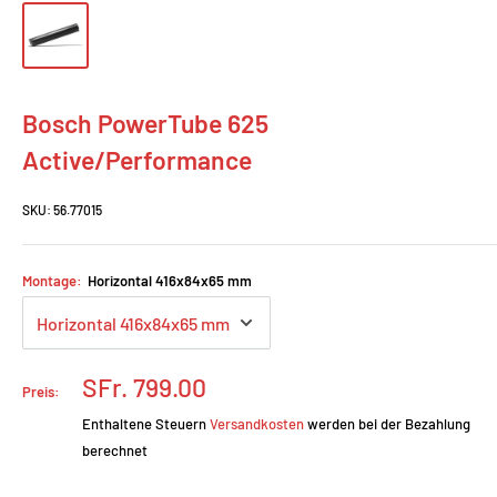
Bosch PowerTube 625
Active/Performance
SKU:
56.77015
Montage:
Horizontal 416x84x65 mm
Prix
SFr. 799.00
Preis:
réduit
Enthaltene Steuern
Versandkosten
werden bei der Bezahlung
berechnet