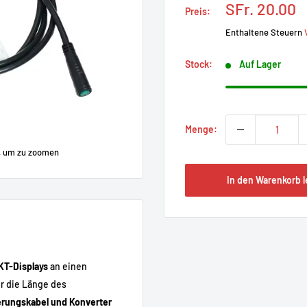
Prix
SFr. 20.00
Preis:
réduit
Enthaltene Steuern
Stock:
Auf Lager
Menge:
, um zu zoomen
In den Warenkorb 
KT-Displays
an einen
er die Länge des
erungskabel und Konverter