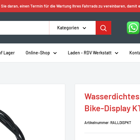
 Sie daran, einen Termin für die Wartung Ihres Fahrrads zu vereinbaren, damit e
Kategorien
uf Lager
Online-Shop
Laden - RDV Werkstatt
Kont
Wasserdichtes 
Bike-Display KT
Artikelnummer:
RALLDISPKT