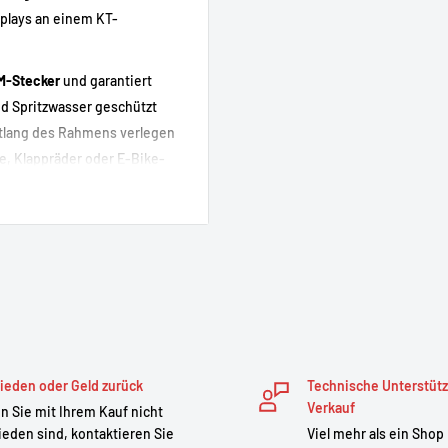
splays an einem KT-
M-Stecker
und garantiert
nd Spritzwasser geschützt
ntlang des Rahmens verlegen
e, Klappräder oder E-Bike-
.
bindung.
ht zusammenpassen.
ieden oder Geld zurück
Technische Unterstüt
lführung.
Verkauf
 Sie mit Ihrem Kauf nicht
es Controllers.
ieden sind, kontaktieren Sie
Viel mehr als ein Shop