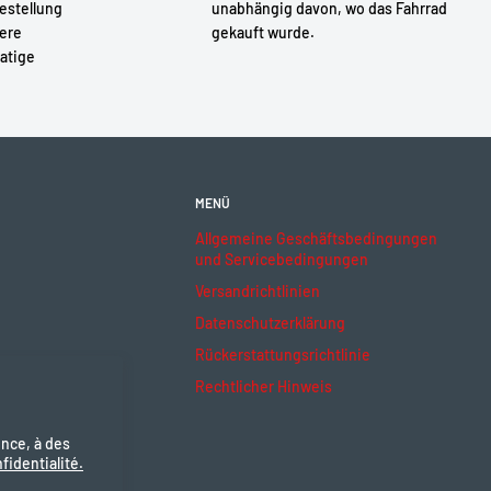
estellung
unabhängig davon, wo das Fahrrad
sere
gekauft wurde.
atige
MENÜ
Allgemeine Geschäftsbedingungen
und Servicebedingungen
Versandrichtlinien
Datenschutzerklärung
Rückerstattungsrichtlinie
Rechtlicher Hinweis
ence, à des
fidentialité.
ptieren