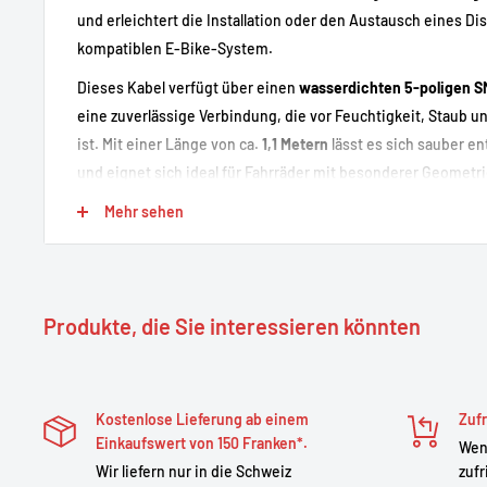
und erleichtert die Installation oder den Austausch eines Di
kompatiblen E-Bike-System.
Dieses Kabel verfügt über einen
wasserdichten 5-poligen S
eine zuverlässige Verbindung, die vor Feuchtigkeit, Staub u
ist. Mit einer Länge von ca.
1,1 Metern
lässt es sich sauber e
und eignet sich ideal für Fahrräder mit besonderer Geometri
Umbauten.
Mehr sehen
Starke Punkte
Produkte, die Sie interessieren könnten
Speziell für KT-Bildschirme
(KT LCD, LED usw.)
entwickelt
Wasserdichter 5-poliger SM-Stecker
für eine sichere Ver
Verlängerungs-/Adapterfunktion
, wenn die Stecker nic
Kostenlose Lieferung ab einem
Zufr
Großzügige Länge (~1,1 m)
für einfache Montage und Kabe
Einkaufswert von 150 Franken*.
Wenn
Einfache Installation
: Plug & Play, je nach Kompatibilität d
Wir liefern nur in die Schweiz
zufr