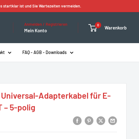
s startklar ist und Sie Wartezeiten vermeiden.
Anmelden / Registrieren
0
Warenkorb
Mein Konto
akt
FAQ - AGB - Downloads
Universal-Adapterkabel für E-
 – 5-polig