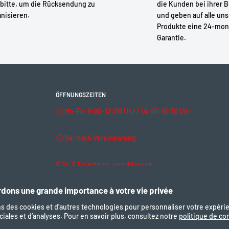
bitte, um die Rücksendung zu
die Kunden bei ihrer B
nisieren.
und geben auf alle un
Produkte eine 24-mon
Garantie.
ay
ÖFFNUNGSZEITEN
🕘 Mo–Fr: 9:00–12:00 Uhr / 14:00–18:30 Uhr
m Kabel ↔ Controller
🕘 Sa: nach Vereinbarung.
🔒 So & Feiertage: geschlossen
dons une grande importance à votre vie privée
ns des cookies et d’autres technologies pour personnaliser votre expéri
iales et d’analyses. Pour en savoir plus, consultez notre
politique de con
Uns folgen
Wir akze