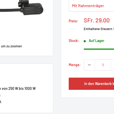
Prix
SFr. 29.00
Preis:
réduit
Enthaltene Steuern
Stock:
Auf Lager
, um zu zoomen
Menge:
In den Warenkorb 
n von 250 W bis 1000 W
n
t.