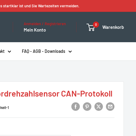
s startklar ist und Sie Wartezeiten vermeiden.
Anmelden / Registrieren
0
Warenkorb
Mein Konto
akt
FAQ - AGB - Downloads
rdrehzahlsensor CAN-Protokoll
eit-1