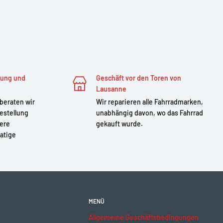
zung und
Geschäft vor den Toren von
Lausanne
 beraten wir
Wir reparieren alle Fahrradmarken,
estellung
unabhängig davon, wo das Fahrrad
sere
gekauft wurde.
atige
MENÜ
Allgemeine Geschäftsbedingungen