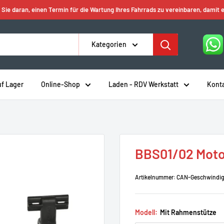
 Sie daran, einen Termin für die Wartung Ihres Fahrrads zu vereinbaren, damit e
Kategorien
uf Lager
Online-Shop
Laden - RDV Werkstatt
Kont
BBS01/02 Moto
Artikelnummer:
CAN-Geschwindigk
Modell:
Mit Rahmenstütze