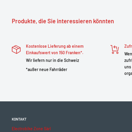
Produkte, die Sie interessieren könnten
Kostenlose Lieferung ab einem
Zufr
Einkaufswert von 150 Franken*.
Wenn
Wir liefern nur in die Schweiz
zufr
uns 
*außer neue Fahrräder
orga
KONTAKT
Electrobike Zone Sàrl