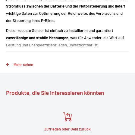
Stromfluss zwischen der Batterie und der Motorsteuerung
und liefert
wichtige Daten zur Optimierung der Reichweite, des Verbrauchs und
der Steuerung Ihres E-Bikes.
Dieser robuste Sensor ist einfach zu installieren und garantiert
zuverlässige und stabile Messungen
, was für Anwender, die Wert auf
Leistung und Energieeffizienz legen, unverzichtbar ist.
Mehr sehen
Hauptmerkmale
Misst
den
in die Batterie fließenden/aus ihr fließenden
Gleichstrom
Robuste und kompakte Bauweise
Produkte, die Sie interessieren könnten
Kompatibel mit erweiterten Anzeigen/Steuerungen
Ermöglicht eine
genaue Anzeige des Verbrauchs
Einfache Installation in Reihe zur Stromleitung
Zufrieden oder Geld zurück