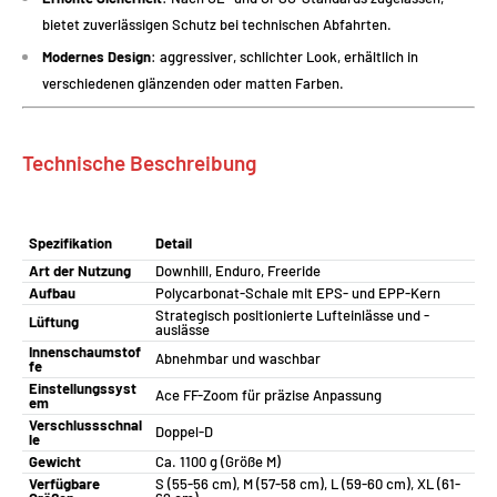
bietet zuverlässigen Schutz bei technischen Abfahrten.
Modernes Design
: aggressiver, schlichter Look, erhältlich in
verschiedenen glänzenden oder matten Farben.
Technische Beschreibung
Spezifikation
Detail
Art der Nutzung
Downhill, Enduro, Freeride
Aufbau
Polycarbonat-Schale mit EPS- und EPP-Kern
Strategisch positionierte Lufteinlässe und -
Lüftung
auslässe
Innenschaumstof
Abnehmbar und waschbar
fe
Einstellungssyst
Ace FF-Zoom für präzise Anpassung
em
Verschlussschnal
Doppel-D
le
Gewicht
Ca. 1100 g (Größe M)
Verfügbare
S (55-56 cm), M (57-58 cm), L (59-60 cm), XL (61-