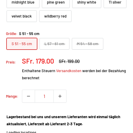
midnight blue
pine green
shiny white
Ti silver
velvet black
wildberry red
Größe:
S 51 - 55 cm
S 51 - 55 cm
L 57 - 61 cm
M 54 - 58 cm
Prix
SFr. 179.00
Prix
SFr. 199.00
Preis:
normal
réduit
Enthaltene Steuern
Versandkosten
werden bei der Bezahlung
berechnet
Menge:
Lagerbestand bei uns und unserem Lieferanten wird einmal täglich
aktualisiert, Lieferzeit ab Lieferant 2-3 Tage.
Loading locations...