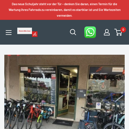
Zum
Das neue Schuljahr steht vor der Tür – denken Sie daran, einen Termin für die
Inhalt
Wartung Ihres Fahrrads zu vereinbaren, damit es startklar ist und Sie Wartezeiten
vermeiden.
springen
0
Electro
Bike
Zone