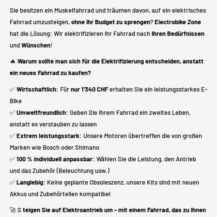
Sie besitzen ein Muskelfahrrad und träumen davon, auf ein elektrisches
Fahrrad umzusteigen,
ohne Ihr Budget zu sprengen
?
Electrobike Zone
hat die Lösung: Wir elektrifizieren Ihr Fahrrad nach
Ihren Bedürfnissen
und
Wünschen
!
🔥
Warum sollte man sich für die Elektrifizierung entscheiden, anstatt
ein neues Fahrrad zu kaufen?
✅
Wirtschaftlich
: Für
nur 1'340 CHF
erhalten Sie ein leistungsstarkes E-
Bike
✅
Umweltfreundlich
: Geben Sie Ihrem Fahrrad ein zweites Leben,
anstatt es verstauben zu lassen
✅
Extrem leistungsstark
: Unsere Motoren übertreffen die von großen
Marken wie Bosch oder Shimano
✅
100 % individuell anpassbar
: Wählen Sie die Leistung, den Antrieb
und das Zubehör (Beleuchtung usw.)
✅
Langlebig
: Keine geplante Obsoleszenz, unsere Kits sind mit neuen
Akkus und Zubehörteilen kompatibel
🚀 S
teigen Sie auf Elektroantrieb um - mit einem Fahrrad, das zu Ihnen