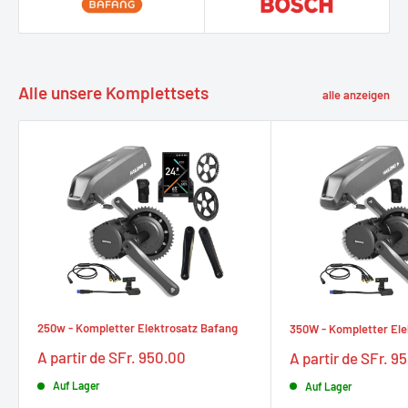
Alle unsere Komplettsets
alle anzeigen
250w - Kompletter Elektrosatz Bafang
350W - Kompletter Ele
Prix
Prix
A partir de SFr. 950.00
A partir de SFr. 9
réduit
réduit
Auf Lager
Auf Lager