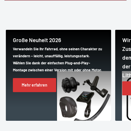
Große Neuheit 2026
Wir
Zus
Verwandeln Sie Ihr Fahrrad, ohne seinen Charakter zu
verändern – leicht, unauffällig, leistungsstark.
dem
Wählen Sie dank der einfachen Plug-and-Play-
der
Montage zwischen einer Version mit oder ohne Motor.
Lit
Mehr erfahren