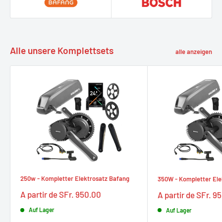
Alle unsere Komplettsets
alle anzeigen
250w - Kompletter Elektrosatz Bafang
350W - Kompletter Ele
Prix
Prix
A partir de SFr. 950.00
A partir de SFr. 9
réduit
réduit
Auf Lager
Auf Lager