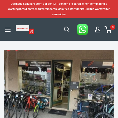
Zum
Das neue Schuljahr steht vor der Tür – denken Sie daran, einen Termin für die
Inhalt
Wartung Ihres Fahrrads zu vereinbaren, damit es startklar ist und Sie Wartezeiten
vermeiden.
springen
0
Electro
Bike
Zone