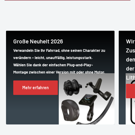
Große Neuheit 2026
Wir
Zus
Verwandeln Sie Ihr Fahrrad, ohne seinen Charakter zu
verändern – leicht, unauffällig, leistungsstark.
dem
Wählen Sie dank der einfachen Plug-and-Play-
der
Montage zwischen einer Version mit oder ohne Motor.
Lit
Mehr erfahren