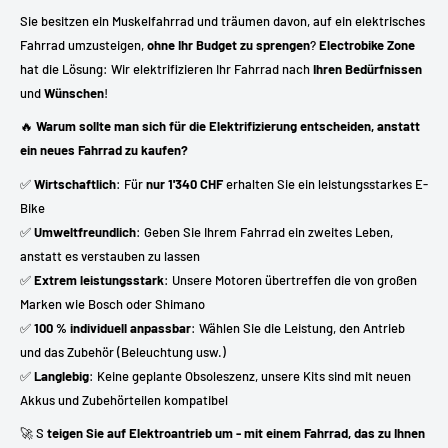
Sie besitzen ein Muskelfahrrad und träumen davon, auf ein elektrisches
Fahrrad umzusteigen,
ohne Ihr Budget zu sprengen
?
Electrobike Zone
hat die Lösung: Wir elektrifizieren Ihr Fahrrad nach
Ihren Bedürfnissen
und
Wünschen
!
🔥
Warum sollte man sich für die Elektrifizierung entscheiden, anstatt
ein neues Fahrrad zu kaufen?
✅
Wirtschaftlich
: Für
nur 1'340 CHF
erhalten Sie ein leistungsstarkes E-
Bike
✅
Umweltfreundlich
: Geben Sie Ihrem Fahrrad ein zweites Leben,
anstatt es verstauben zu lassen
✅
Extrem leistungsstark
: Unsere Motoren übertreffen die von großen
Marken wie Bosch oder Shimano
✅
100 % individuell anpassbar
: Wählen Sie die Leistung, den Antrieb
und das Zubehör (Beleuchtung usw.)
✅
Langlebig
: Keine geplante Obsoleszenz, unsere Kits sind mit neuen
Akkus und Zubehörteilen kompatibel
🚀 S
teigen Sie auf Elektroantrieb um - mit einem Fahrrad, das zu Ihnen