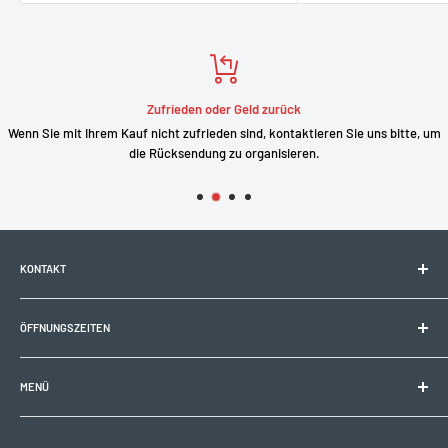
Zufrieden oder Geld zurück
Wenn Sie mit Ihrem Kauf nicht zufrieden sind, kontaktieren Sie uns bitte, um
die Rücksendung zu organisieren.
KONTAKT
Electrobike Zone Sàrl
ÖFFNUNGSZEITEN
Avenue de la Rapille 2
1008 Prilly (VD), Schweiz
🕘 Mo–Fr: 9:00–12:00 Uhr / 14:00–18:30 Uhr
+41 21 946 10 30
MENÜ
info@electrobikezone.ch
🕘 Sa: nach Vereinbarung.
Allgemeine Geschäftsbedingungen und Servicebedingungen