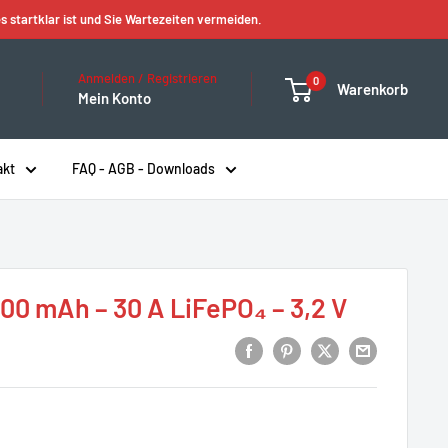
s startklar ist und Sie Wartezeiten vermeiden.
Anmelden / Registrieren
0
Warenkorb
Mein Konto
akt
FAQ - AGB - Downloads
0 mAh – 30 A LiFePO₄ – 3,2 V