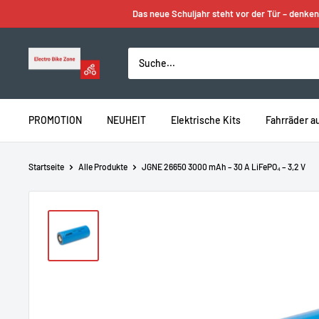
Zum
Das neue Schuljahr steht vor der Tür – denken
Inhalt
springen
Electro
Bike
Zone
PROMOTION
NEUHEIT
Elektrische Kits
Fahrräder a
Startseite
Alle Produkte
JGNE 26650 3000 mAh – 30 A LiFePO₄ – 3,2 V