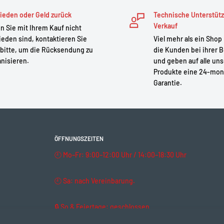
ks
ieden oder Geld zurück
Technische Unterstüt
Verkauf
 Sie mit Ihrem Kauf nicht
ieden sind, kontaktieren Sie
Viel mehr als ein Shop
bitte, um die Rücksendung zu
die Kunden bei ihrer B
nisieren.
und geben auf alle un
Produkte eine 24-mon
Garantie.
ÖFFNUNGSZEITEN
🕘 Mo–Fr: 9:00–12:00 Uhr / 14:00–18:30 Uhr
🕘 Sa: nach Vereinbarung.
🔒 So & Feiertage: geschlossen