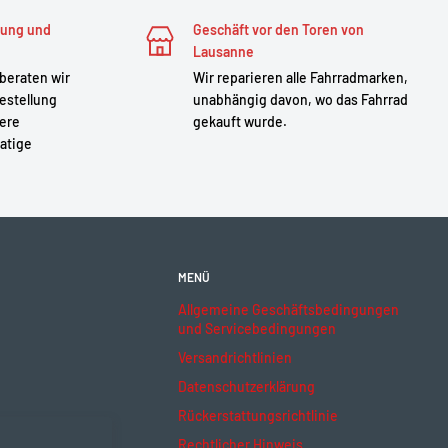
zung und
Geschäft vor den Toren von
Lausanne
 beraten wir
Wir reparieren alle Fahrradmarken,
estellung
unabhängig davon, wo das Fahrrad
sere
gekauft wurde.
atige
MENÜ
Allgemeine Geschäftsbedingungen
und Servicebedingungen
Versandrichtlinien
Datenschutzerklärung
Rückerstattungsrichtlinie
Rechtlicher Hinweis