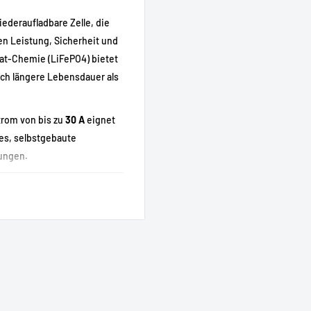
iederaufladbare Zelle, die
n Leistung, Sicherheit und
hat-Chemie (LiFePO4) bietet
ich längere Lebensdauer als
rom von bis zu
30 A
eignet
es, selbstgebaute
ungen.
 und überhitzungssicher)