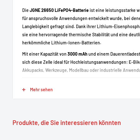
Die
JGNE 26650 LiFePO4-Batterie
ist eine leistungsstarke w
für anspruchsvolle Anwendungen entwickelt wurde, bei dene
Langlebigkeit gefragt sind. Dank ihrer Lithium-Eisenphosp
sie eine hervorragende thermische Stabilität und eine deutl
herkömmliche Lithium-Ionen-Batterien.
Mit einer Kapazität von
3000 mAh
und einem Dauerentladest
sich diese Zelle ideal für Hochleistungsanwendungen: E-Bik
Akkupacks, Werkzeuge, Modellbau oder industrielle Anwend
Mehr sehen
⚡ Highlights
🔋
Hohe Kapazität
: 3000 mAh für eine lange Laufzeit
⚡
Hohe Leistung
: bis zu 30 A bei Dauerentladung
Produkte, die Sie interessieren könnten
🔄
Lange Lebensdauer
: bis zu 2000 Zyklen
🔥
Erhöhte Sicherheit
: LiFePO4-Technologie (sehr stabil