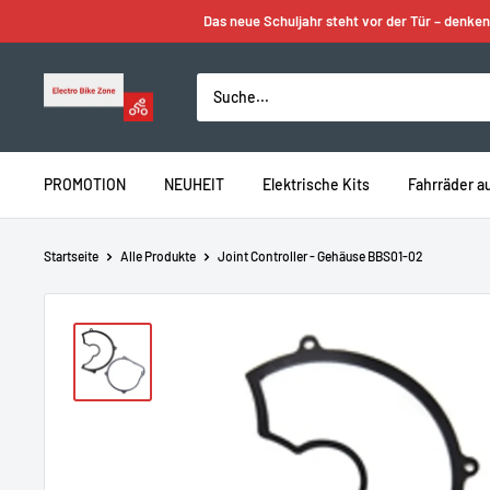
Zum
Das neue Schuljahr steht vor der Tür – denken
Inhalt
springen
Electro
Bike
Zone
PROMOTION
NEUHEIT
Elektrische Kits
Fahrräder a
Startseite
Alle Produkte
Joint Controller - Gehäuse BBS01-02