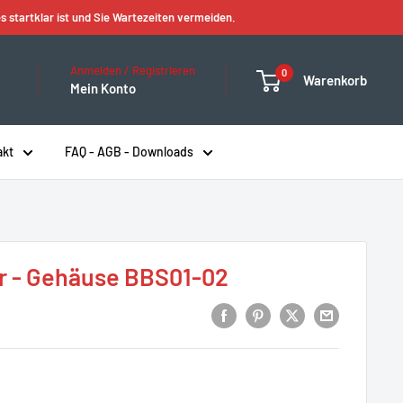
s startklar ist und Sie Wartezeiten vermeiden.
Anmelden / Registrieren
0
Warenkorb
Mein Konto
akt
FAQ - AGB - Downloads
er - Gehäuse BBS01-02