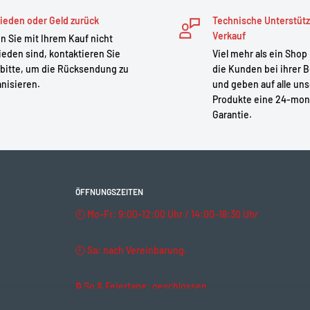
ieden oder Geld zurück
Technische Unterstüt
Verkauf
 Sie mit Ihrem Kauf nicht
ieden sind, kontaktieren Sie
Viel mehr als ein Shop
bitte, um die Rücksendung zu
die Kunden bei ihrer B
gkeit und Schmutz in den
nisieren.
und geben auf alle un
Produkte eine 24-mon
Garantie.
odelle BBS01 / BBS02
.
, das hitze-, öl- und
 des Systems auch unter
ÖFFNUNGSZEITEN
🕘 Mo–Fr: 9:00–12:00 Uhr / 14:00–18:30 Uhr
ehäuse und den Controller.
🕘 Sa: nach Vereinbarung.
🔒 So & Feiertage: geschlossen