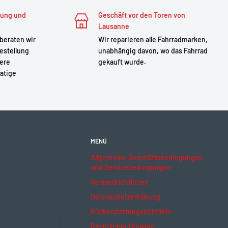
zung und
Geschäft vor den Toren von
Lausanne
 beraten wir
Wir reparieren alle Fahrradmarken,
estellung
unabhängig davon, wo das Fahrrad
sere
gekauft wurde.
atige
MENÜ
Allgemeine Geschäftsbedingungen
und Servicebedingungen
Versandrichtlinien
Datenschutzerklärung
Rückerstattungsrichtlinie
Rechtlicher Hinweis