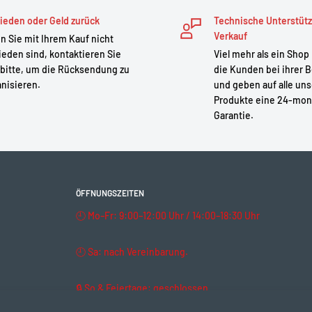
ng ausgestattet, um eine
e vor dem Einfädeln der
ieden oder Geld zurück
Technische Unterstüt
Verkauf
 Sie mit Ihrem Kauf nicht
ieden sind, kontaktieren Sie
Viel mehr als ein Shop
bitte, um die Rücksendung zu
die Kunden bei ihrer B
 Drivecover verwenden.
nisieren.
und geben auf alle un
Produkte eine 24-mon
acer und Drivecover.
Garantie.
 Wahl zu sein!
ÖFFNUNGSZEITEN
🕘 Mo–Fr: 9:00–12:00 Uhr / 14:00–18:30 Uhr
🕘 Sa: nach Vereinbarung.
🔒 So & Feiertage: geschlossen