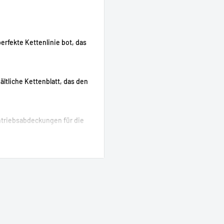
erfekte Kettenlinie bot, das
ältliche Kettenblatt, das den
ntriebsabdeckungen für die
aktesten Offset-
struktionen, die etwas mehr
mit ein, damit Sie einen
h den Spacer.