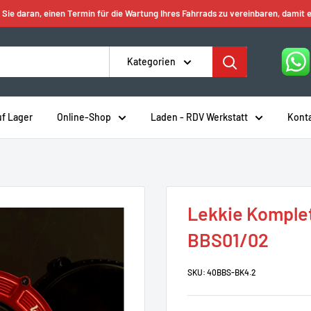
 Sie daran, einen Termin für die Wartung Ihres Fahrrads zu vereinbaren, damit e
Kategorien
uf Lager
Online-Shop
Laden - RDV Werkstatt
Kont
Lekkie Komplet
BBS01/02
SKU:
40BBS-BK4.2