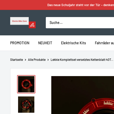
Zum
Das neue Schuljahr steht vor der Tür – denken
Inhalt
springen
Electro
Bike
Zone
PROMOTION
NEUHEIT
Elektrische Kits
Fahrräder a
Startseite
Alle Produkte
Lekkie Komplettset versetztes Kettenblatt 40T...