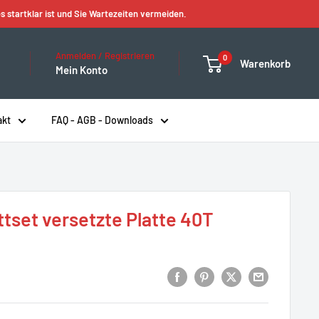
s startklar ist und Sie Wartezeiten vermeiden.
Anmelden / Registrieren
0
Warenkorb
Mein Konto
akt
FAQ - AGB - Downloads
tset versetzte Platte 40T