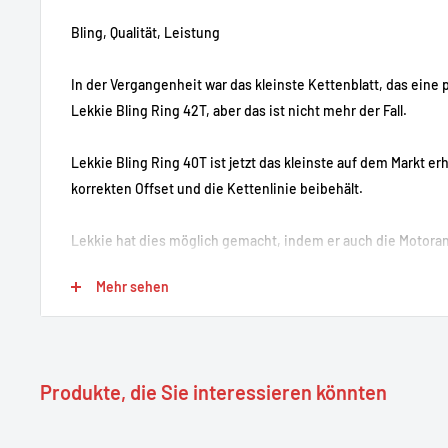
Bling, Qualität, Leistung
In der Vergangenheit war das kleinste Kettenblatt, das eine p
Lekkie Bling Ring 42T, aber das ist nicht mehr der Fall.
Lekkie Bling Ring 40T ist jetzt das kleinste auf dem Markt erh
korrekten Offset und die Kettenlinie beibehält.
Lekkie hat dies möglich gemacht, indem er auch die Motora
Arbeit mit dem 40T Kettenblatt entworfen hat, um den komp
Mehr sehen
Antriebsring zu schaffen.
Der Bling Ring 40T hat 2mm mehr Offset als der 42T für Kon
Offset benötigen. Wir schließen auch den Bling Ring Spacer 
Produkte, die Sie interessieren könnten
Standard-Offset von 9 mm benötigen, verwenden Sie einfac