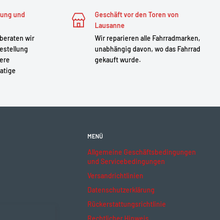
zung und
Geschäft vor den Toren von
Lausanne
 beraten wir
Wir reparieren alle Fahrradmarken,
estellung
unabhängig davon, wo das Fahrrad
sere
gekauft wurde.
atige
MENÜ
Allgemeine Geschäftsbedingungen
und Servicebedingungen
Versandrichtlinien
Datenschutzerklärung
Rückerstattungsrichtlinie
Rechtlicher Hinweis