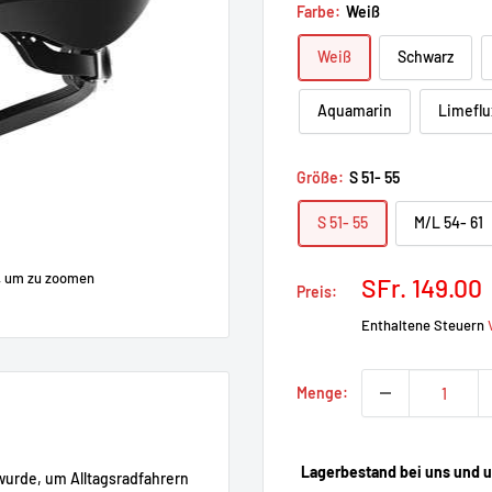
Farbe:
Weiß
Weiß
Schwarz
Aquamarin
Limeflu
Größe:
S 51- 55
S 51- 55
M/L 54- 61
, um zu zoomen
Prix
SFr. 149.00
Preis:
réduit
Enthaltene Steuern
Menge:
Lagerbestand bei uns und un
t wurde, um Alltagsradfahrern