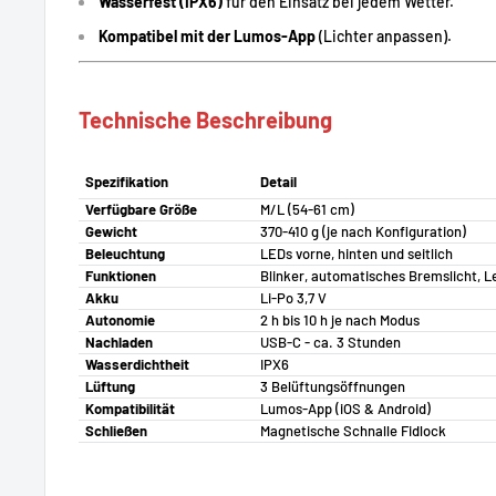
Wasserfest (IPX6)
für den Einsatz bei jedem Wetter.
Kompatibel mit der Lumos-App
(Lichter anpassen).
Technische Beschreibung
Spezifikation
Detail
Verfügbare Größe
M/L (54-61 cm)
Gewicht
370-410 g (je nach Konfiguration)
Beleuchtung
LEDs vorne, hinten und seitlich
Funktionen
Blinker, automatisches Bremslicht, 
Akku
Li-Po 3,7 V
Autonomie
2 h bis 10 h je nach Modus
Nachladen
USB-C - ca. 3 Stunden
Wasserdichtheit
IPX6
Lüftung
3 Belüftungsöffnungen
Kompatibilität
Lumos-App (iOS & Android)
Schließen
Magnetische Schnalle Fidlock