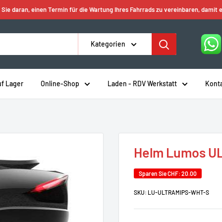
 Sie daran, einen Termin für die Wartung Ihres Fahrrads zu vereinbaren, damit e
Kategorien
uf Lager
Online-Shop
Laden - RDV Werkstatt
Kont
Helm Lumos U
Sparen Sie
CHF: 20.00
SKU:
LU-ULTRAMIPS-WHT-S