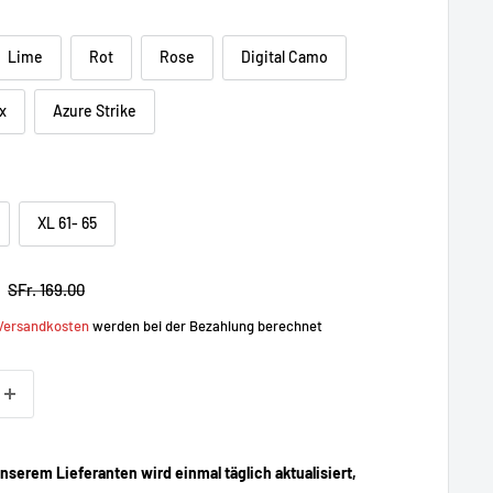
Lime
Rot
Rose
Digital Camo
x
Azure Strike
XL 61- 65
Prix
SFr. 169.00
normal
Versandkosten
werden bei der Bezahlung berechnet
serem Lieferanten wird einmal täglich aktualisiert,