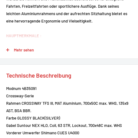
Fahrten, Freizeitfahrten oder sportlichere Ausflüge. Dank seines
leichten Aluminiumrahmens und der aufrechten Sitzhaltung bietet es
eine hervorragende Ergonomie und Vielseitigkeit.
HAUPTMERKMALE :
Rahmen aus 6061er Aluminium
: Leicht und robust, mit einer
Mehr sehen
komfortablen Geometrie und einer erhöhten Sitzposition.
Suntour NEX HLO Federgabel
: Mit Lenkerklemmung und 63 mm
Federweg, um Unebenheiten auf der Straße zu absorbieren.
Technische Beschreibung
Shimano 3x9-Gang-Getriebe
: Zuverlässige Komponenten mit einem
breiten Übersetzungsbereich für abwechslungsreiches Gelände.
Modnum 4B35091
Hydraulische Tektro-Scheibenbremsen
: Leistungsstark und sicher,
Crossway-Serie
bieten auch bei schlechtem Wetter eine gute Kontrolle.
Rahmen CROSSWAY TFS III, MAT Aluminium, 700x50C max. WHS, 135x9
AST, BSA BBR.
28-Zoll-Räder mit 42 mm CST-Reifen
: Bequem, stabil und sowohl für
Farbe GLOSSY BLACK(SILVER)
Asphalt als auch für Wege geeignet.
Gabel Suntour NEX HLO, Coil, 63 STR, Lockout, 700x48C max. WHS
Gefederte Sattelstütze
: Für zusätzlichen Komfort, vor allem auf
Vorderer Umwerfer Shimano CUES U4000
langen Strecken oder unebenen Straßen.