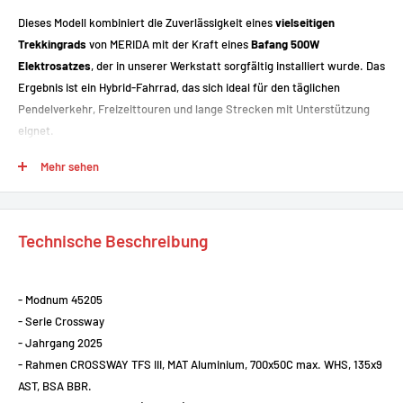
Dieses Modell kombiniert die Zuverlässigkeit eines
vielseitigen
Trekkingrads
von MERIDA mit der Kraft eines
Bafang 500W
Elektrosatzes
, der in unserer Werkstatt sorgfältig installiert wurde. Das
Ergebnis ist ein Hybrid-Fahrrad, das sich ideal für den täglichen
Pendelverkehr, Freizeittouren und lange Strecken mit Unterstützung
eignet.
Mehr sehen
BASIS-FAHRRAD - MERIDA CROSSWAY 100
Leichter und komfortabler Aluminiumrahmen
mit einer Geometrie,
die auf eine gerade und entspannte Fahrweise abgestimmt ist.
Technische Beschreibung
Shimano 3x9-Gang-Getriebe
: präzise, reibungslos und für hügeliges
Gelände geeignet.
Hydraulische Tektro-Scheibenbremsen
: starkes Bremsen unter
- Modnum 45205
allen Bedingungen.
- Serie Crossway
- Jahrgang 2025
Federgabel mit Blockierung
: für mehr Komfort auf unebenen
- Rahmen CROSSWAY TFS III, MAT Aluminium, 700x50C max. WHS, 135x9
Straßen.
AST, BSA BBR.
28-Zoll-Räder mit vielseitigen Reifen
: perfekt für die Stadt,