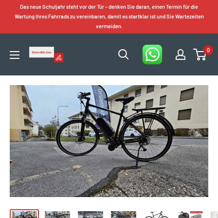
Zum
Das neue Schuljahr steht vor der Tür – denken Sie daran, einen Termin für die
Inhalt
Wartung Ihres Fahrrads zu vereinbaren, damit es startklar ist und Sie Wartezeiten
vermeiden.
springen
0
Electro
Bike
Zone