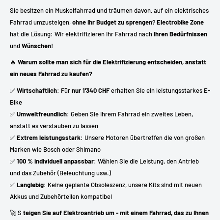
Sie besitzen ein Muskelfahrrad und träumen davon, auf ein elektrisches
Fahrrad umzusteigen,
ohne Ihr Budget zu sprengen
?
Electrobike Zone
hat die Lösung: Wir elektrifizieren Ihr Fahrrad nach
Ihren Bedürfnissen
und
Wünschen
!
🔥
Warum sollte man sich für die Elektrifizierung entscheiden, anstatt
ein neues Fahrrad zu kaufen?
✅
Wirtschaftlich
: Für
nur 1'340 CHF
erhalten Sie ein leistungsstarkes E-
Bike
✅
Umweltfreundlich
: Geben Sie Ihrem Fahrrad ein zweites Leben,
anstatt es verstauben zu lassen
✅
Extrem leistungsstark
: Unsere Motoren übertreffen die von großen
Marken wie Bosch oder Shimano
✅
100 % individuell anpassbar
: Wählen Sie die Leistung, den Antrieb
und das Zubehör (Beleuchtung usw.)
✅
Langlebig
: Keine geplante Obsoleszenz, unsere Kits sind mit neuen
Akkus und Zubehörteilen kompatibel
🚀 S
teigen Sie auf Elektroantrieb um - mit einem Fahrrad, das zu Ihnen