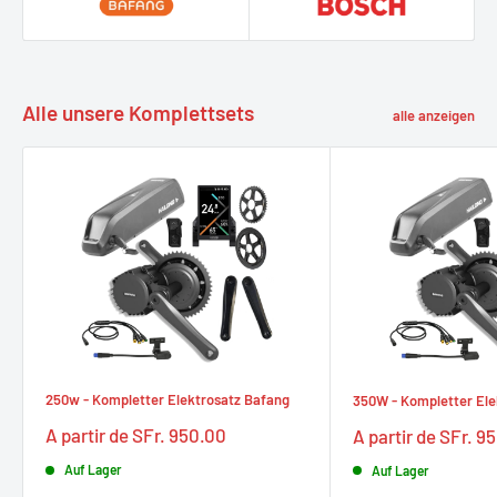
Alle unsere Komplettsets
alle anzeigen
250w - Kompletter Elektrosatz Bafang
350W - Kompletter Ele
Prix
Prix
A partir de SFr. 950.00
A partir de SFr. 9
réduit
réduit
Auf Lager
Auf Lager