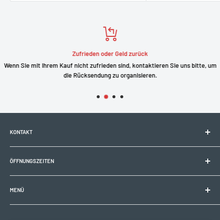
Zufrieden oder Geld zurück
Wenn Sie mit Ihrem Kauf nicht zufrieden sind, kontaktieren Sie uns bitte, um
die Rücksendung zu organisieren.
KONTAKT
Electrobike Zone Sàrl
ÖFFNUNGSZEITEN
Avenue de la Rapille 2
1008 Prilly (VD), Schweiz
🕘 Mo–Fr: 9:00–12:00 Uhr / 14:00–18:30 Uhr
+41 21 946 10 30
MENÜ
info@electrobikezone.ch
🕘 Sa: nach Vereinbarung.
Allgemeine Geschäftsbedingungen und Servicebedingungen