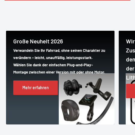
Große Neuheit 2026
Wir
Zus
Verwandeln Sie Ihr Fahrrad, ohne seinen Charakter zu
verändern – leicht, unauffällig, leistungsstark.
dem
Wählen Sie dank der einfachen Plug-and-Play-
der
Montage zwischen einer Version mit oder ohne Motor.
Lit
Mehr erfahren