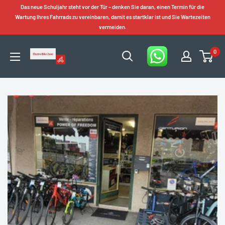
Zum
Das neue Schuljahr steht vor der Tür – denken Sie daran, einen Termin für die
Inhalt
Wartung Ihres Fahrrads zu vereinbaren, damit es startklar ist und Sie Wartezeiten
vermeiden.
springen
0
Electro
Bike
Zone