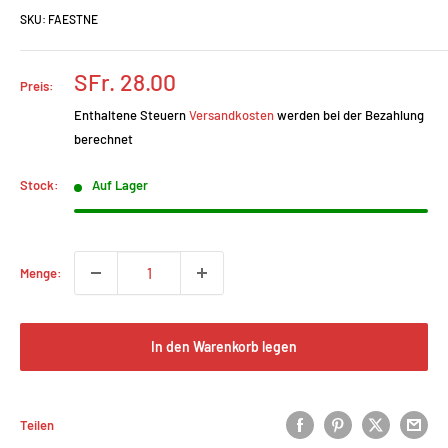
SKU:
FAESTNE
Prix
SFr. 28.00
Preis:
réduit
Enthaltene Steuern
Versandkosten
werden bei der Bezahlung
berechnet
Stock:
Auf Lager
Menge:
In den Warenkorb legen
Teilen