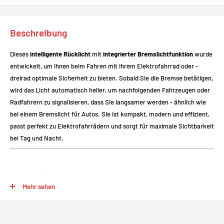
Beschreibung
Dieses
intelligente Rücklicht
mit
integrierter Bremslichtfunktion
wurde
entwickelt, um Ihnen beim Fahren mit Ihrem Elektrofahrrad oder -
dreirad optimale Sicherheit zu bieten. Sobald Sie die Bremse betätigen,
wird das Licht automatisch heller, um nachfolgenden Fahrzeugen oder
Radfahrern zu signalisieren, dass Sie langsamer werden - ähnlich wie
bei einem Bremslicht für Autos. Sie ist kompakt, modern und effizient,
passt perfekt zu Elektrofahrrädern und sorgt für maximale Sichtbarkeit
bei Tag und Nacht.
Starke Punkte
Mehr sehen
Universalnetzteil 6-60 V DC
: Kompatibel mit den meisten
elektrischen Systemen (Fahrräder, Dreiräder, E-Bikes).
Automatische Bremslichtfunktion
: Leuchtet bei jedem