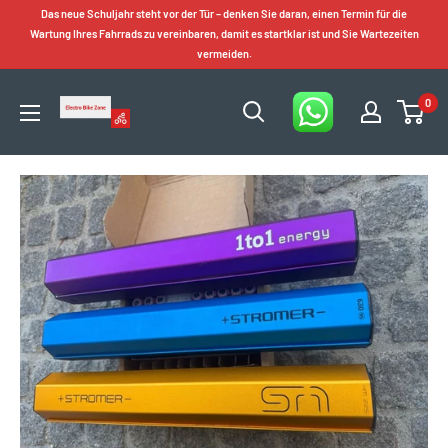
Zum
Das neue Schuljahr steht vor der Tür – denken Sie daran, einen Termin für die
Inhalt
Wartung Ihres Fahrrads zu vereinbaren, damit es startklar ist und Sie Wartezeiten
vermeiden.
springen
0
Electro
Bike
Zone