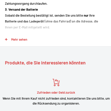
🔬 UNSER ANGEBOT UMFASST:
Zahlungsvorgang durchlaufen.
3. Versand der Batterie
Kompletter Austausch der
verbrauchten Zellen durch neue,
Sobald die Bestellung bestätigt ist, senden Sie uns bitte
nur
Ihre
hochwertige Zellen
Batterie und das Ladegerät
(ohne das Fahrrad) an die Adresse, die
Präzise Montage und Auswuchtung der Zellen
Ihnen per E-Mail mitgeteilt wird.
Funktions- und Sicherheitstests
4 Bearbeitung in unserer Werkstatt
Vollständige Überprüfung vor Wiederinbetriebnahme
Nach Erhalt führen wir die erforderlichen Arbeiten in unserer Werkstatt
Mehr sehen
mit größter Sorgfalt durch.
ℹ️ WICHTIGE INFORMATIONEN
5. Rücksendung an Sie
Nach der Reparatur wird Ihnen der Akku an die bei der Bestellung
Aus Ihrer Originalbatterie wiederaufbereitete
Batterie
Produkte, die Sie interessieren könnten
angegebene Adresse zurückgeschickt.
Äußeres Erscheinungsbild identisch mit Ihrem aktuellen Akku
Reichweite abhängig von der gewählten Kapazität und dem
allgemeinen Zustand des Fahrrads
👉
Ideal, wenn Ihr Akku keine Ladung mehr hält, die Elektronik aber
einwandfrei funktioniert.
Zufrieden oder Geld zurück
Wenn Sie mit Ihrem Kauf nicht zufrieden sind, kontaktieren Sie uns bitte, um
die Rücksendung zu organisieren.