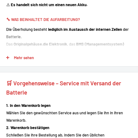
⚠️
Es handelt sich nicht um einen neuen Akku.
🔧 WAS BEINHALTET DIE AUFARBEITUNG?
Die Überholung besteht
lediglich im Austausch der internen Zellen
der
Batterie.
Das
Originalgehäuse
,
die Elektronik
, das
BMS (Managementsystem)
sowie die
Anschlüsse
bleiben
erhalten
, da sie voll funktionsfähig sind.
Mehr sehen
✅ WARUM SICH FÜR EINE AUFARBEITUNG ENTSCHEIDEN?
🔁
Wiederhergestellte Kapazität
: Der Akku erreicht wieder eine
🛒 Vorgehensweise – Service mit Versand der
Leistung, die der ursprünglichen Leistung nahekommt.
Batterie
♻️
Umweltfreundliche Lösung
: Wiederverwendung des Gehäuses
und der Elektronik
1. In den Warenkorb legen
💰
Kostengünstige Alternative
zum Kauf einer neuen Batterie
Wählen Sie den gewünschten Service aus und legen Sie ihn in Ihren
🛠️
Garantierte Kompatibilität
mit Ihrem Stromer ST1 (keine
Warenkorb.
Modifikationen erforderlich)
2. Warenkorb bestätigen
Schließen Sie Ihre Bestellung ab, indem Sie den üblichen