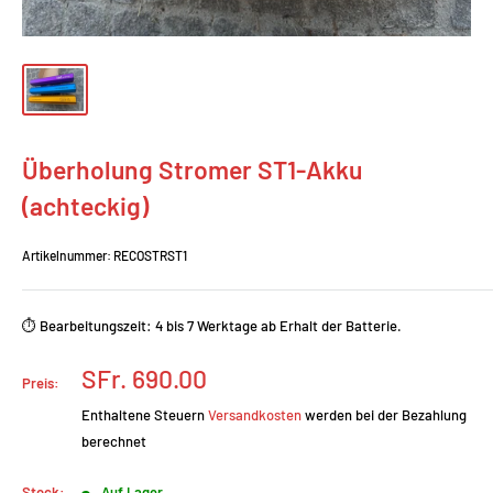
Überholung Stromer ST1-Akku
(achteckig)
Artikelnummer:
RECOSTRST1
⏱️ Bearbeitungszeit: 4 bis 7 Werktage ab Erhalt der Batterie.
Prix
SFr. 690.00
Preis:
réduit
Enthaltene Steuern
Versandkosten
werden bei der Bezahlung
berechnet
Stock:
Auf Lager