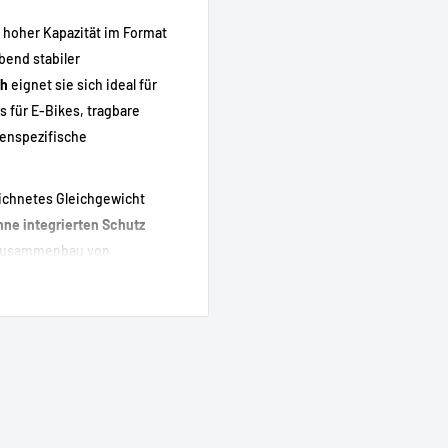
t hoher Kapazität im Format
ibend stabiler
h
eignet sie sich ideal für
s für E-Bikes, tragbare
enspezifische
eichnetes Gleichgewicht
hne integrierten Schutz
n Zusammenbau von
en BMS ausgestattet sind.
utonomie.
wendungen.