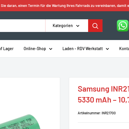
 Sie daran, einen Termin für die Wartung Ihres Fahrrads zu vereinbaren, damit e
Kategorien
uf Lager
Online-Shop
Laden - RDV Werkstatt
Kont
Samsung INR21
5330 mAh – 10,
Artikelnummer:
INR21700