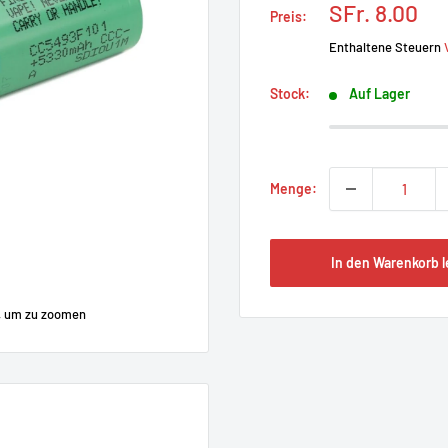
Prix
SFr. 8.00
Preis:
réduit
Enthaltene Steuern
Stock:
Auf Lager
Menge:
In den Warenkorb 
, um zu zoomen