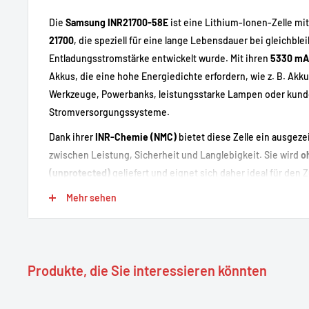
Die
Samsung INR21700-58E
ist eine Lithium-Ionen-Zelle mi
21700
, die speziell für eine lange Lebensdauer bei gleichble
Entladungsstromstärke entwickelt wurde. Mit ihren
5330 mA
Akkus, die eine hohe Energiedichte erfordern, wie z. B. Akku
Werkzeuge, Powerbanks, leistungsstarke Lampen oder kund
Stromversorgungssysteme.
Dank ihrer
INR-Chemie (NMC)
bietet diese Zelle ein ausgez
zwischen Leistung, Sicherheit und Langlebigkeit. Sie wird
o
(unprotected)
geliefert und eignet sich daher ideal für de
professionellen oder DIY-Systemen, die mit einem geeignet
Mehr sehen
Starke Punkte
Produkte, die Sie interessieren könnten
Sehr hohe Kapazität von
5330 mAh
, ideal für maximale A
Dauerentladungsstrom
10,7 A
, ausreichend für viele An