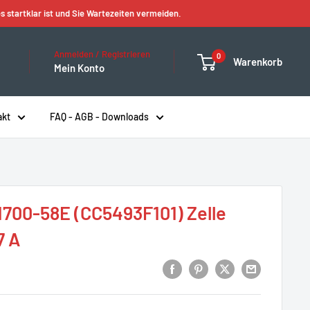
s startklar ist und Sie Wartezeiten vermeiden.
Anmelden / Registrieren
0
Warenkorb
Mein Konto
akt
FAQ - AGB - Downloads
700-58E (CC5493F101) Zelle
7 A