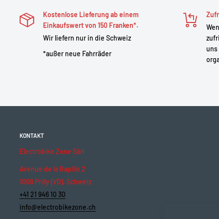
Format
21700
: bessere Energiedichte als ein herkömmlich
Kostenlose Lieferung ab einem
Zufr
Rohzelle (Flat-Top): ideal für maßgeschneiderte Zusamm
Einkaufswert von 150 Franken*.
Wenn
Reparaturen von Packs.
Wir liefern nur in die Schweiz
zufr
Vielseitige Lösung für Powerbanks, E-Bike-Akkus, tragb
uns 
*außer neue Fahrräder
orga
Technische Beschreibung
Spezifikation
Detail
Modell
Samsung I
KONTAKT
Format
21700
Electrobike Zone Sàrl
Nennkapazität
5330 mAh
Avenue de la Rapille 2
Mindestkapazität
~5170 mAh
1008 Prilly (VD), Schweiz
Nennspannung
3,6–3,7 V
+41 21 946 10 30
Maximale Lastspannung
4.20 V
info@electrobikezone.ch
Empfohlene Mindestspannung
~2.5 V