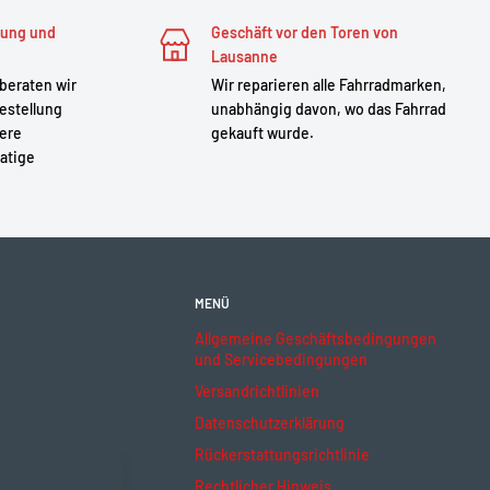
zung und
Geschäft vor den Toren von
Lausanne
 beraten wir
Wir reparieren alle Fahrradmarken,
estellung
unabhängig davon, wo das Fahrrad
sere
gekauft wurde.
atige
MENÜ
Allgemeine Geschäftsbedingungen
und Servicebedingungen
Versandrichtlinien
Datenschutzerklärung
Rückerstattungsrichtlinie
Rechtlicher Hinweis