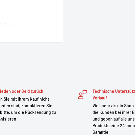
100-Systeme.
ptimale Stabilität und einen
dtfahrten und längere
en am Fahrrad oder zu
tz vor Überlastung,
ieden oder Geld zurück
Technische Unterstüt
Verkauf
 Sie mit Ihrem Kauf nicht
ieden sind, kontaktieren Sie
Viel mehr als ein Shop
bitte, um die Rücksendung zu
die Kunden bei ihrer B
nisieren.
und geben auf alle un
Produkte eine 24-mon
Garantie.