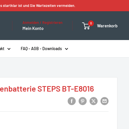
s startklar ist und Sie Wartezeiten vermeiden.
Anmelden / Registrieren
0
Warenkorb
Mein Konto
akt
FAQ - AGB - Downloads
nbatterie STEPS BT-E8016