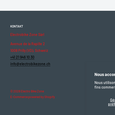
Art des Akkus
Lithium-Ionen im Rahmen integriert
Nennspannung
36 V
Energiekapazität
418 Wh
KONTAKT
Motorenkompatibilität
Shimano STEPS E8000 / E6100
Electrobike Zone Sàrl
Montage
In das Diagonalrohr des Rahmens int
Avenue de la Rapille 2
Nachladen
Am Fahrrad oder zum externen Au
1008 Prilly (VD), Schweiz
Gewicht
Etwa 2,5 kg
+41 21 946 10 30
Autonomie
Bis zu 100 km je nach Strecke und 
info@electrobikezone.ch
Schutz
Integriertes BMS (Überlast, Überhitz
Nous accor
Farbe
Schwarz
Nous utiliso
fins commerc
© 2026 Electro Bike Zone
E-Commerce powered by Shopify
Gé
pré