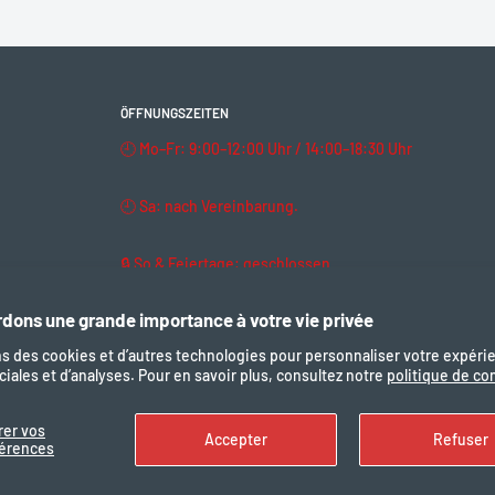
ÖFFNUNGSZEITEN
🕘 Mo–Fr: 9:00–12:00 Uhr / 14:00–18:30 Uhr
egriert
fladen abgenommen
🕘 Sa: nach Vereinbarung.
🔒 So & Feiertage: geschlossen
Unterstützungsstufe
ung, Kurzschluss)
dons une grande importance à votre vie privée
ns des cookies et d’autres technologies pour personnaliser votre expéri
iales et d’analyses. Pour en savoir plus, consultez notre
politique de con
Uns folgen
Wir akze
rer vos
Accepter
Refuser
férences