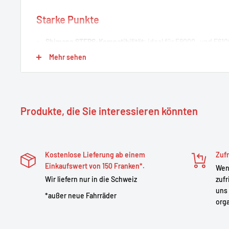
Starke Punkte
Shimano STEPS-Kompatibilität
: ideal für E8000- und E6
Mehr sehen
Rahmenintegrierte Montage
: Niedriger Schwerpunkt für o
klaren Look.
Zuverlässige Autonomie
: ausreichende Kapazität für Sta
Wanderungen.
Produkte, die Sie interessieren könnten
Praktisches Aufladen
: Herausnehmbarer Akku zum Auflad
Hause.
Sicherheit und Nachhaltigkeit
: Integriertes BMS zum Schu
Kostenlose Lieferung ab einem
Zufr
Überhitzung und Kurzschluss.
Einkaufswert von 150 Franken*.
Wenn
Wir liefern nur in die Schweiz
zufr
uns 
Technische Beschreibung
*außer neue Fahrräder
orga
Spezifikation
Detail