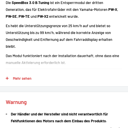
Die
SpeedBox 3.0 B.Tuning
ist ein Entsperrmodul der dritten
Generation, das für Elektrofahrräder mit den Yamaha-Motoren
PW-X
,
PW-SE
,
PW-TE
und
PW-X2
entwickelt wurde.
Es hebt die Unterstützungsgrenze von 25 km/h auf und bietet so
Unterstützung bis zu 99 km/h, während die korrekte Anzeige von
Geschwindigkeit und Entfernung auf dem Fahrraddisplay erhalten
bleibt.
Das Modul funktioniert nach der Installation dauerhaft, ohne dass eine
manuelle Aktivierung erforderlich ist.
Mehr sehen
Starke Punkte
Unterstützungsgrenze aufheben: Beseitigt die Beschränkung auf 25
Warnung
km/h.
Anzeige der tatsächlichen Daten: Aktuelle Geschwindigkeit,
Der Händler und der Hersteller sind nicht verantwortlich für
Höchstgeschwindigkeit, Durchschnittsgeschwindigkeit,
Fehlfunktionen des Motors nach dem Einbau des Produkts.
Kilometerstand und Reichweite werden korrekt angezeigt.