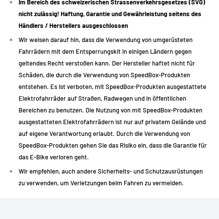
Im Bereich des schweizerischen Strassenverkehrsgesetzes (SVG)
Automatische Aktivierung: Das Modul ist permanent aktiviert, sobald
nicht zulässig! Haftung, Garantie und Gewährleistung seitens des
das Fahrrad eingeschaltet wird.
Händlers / Herstellers ausgeschlossen
Einfache Installation: Originalanschlüsse für eine Plug & Play-
Wir weisen darauf hin, dass die Verwendung von umgerüsteten
Installation ohne Änderungen.
Fahrrädern mit dem Entsperrungskit in einigen Ländern gegen
Bluetooth-Version (B.Tuning): Hiermit können Sie Ihr Fahrrad mit der
geltendes Recht verstoßen kann. Der Hersteller haftet nicht für
SpeedBox-App verbinden, um Ihre Fahrten und Leistungen zu
Schäden, die durch die Verwendung von SpeedBox-Produkten
verfolgen.
entstehen. Es ist verboten, mit SpeedBox-Produkten ausgestattete
Elektrofahrräder auf Straßen, Radwegen und in öffentlichen
Bereichen zu benutzen. Die Nutzung von mit SpeedBox-Produkten
Technische Beschreibung
ausgestatteten Elektrofahrrädern ist nur auf privatem Gelände und
auf eigene Verantwortung erlaubt. Durch die Verwendung von
SpeedBox-Produkten gehen Sie das Risiko ein, dass die Garantie für
Spezifikation
Detail
das E-Bike verloren geht.
E-Bike-Tuning Yamaha PW-X, SE, TE, X2
Wir empfehlen, auch andere Sicherheits- und Schutzausrüstungen
Art der Nutzung
(private Nutzung empfohlen)
zu verwenden, um Verletzungen beim Fahren zu vermeiden.
Motorenkompatibilität
Yamaha PW-X, PW-SE, PW-TE, PW-X2
Aktivierung/Deaktivierun
Automatisch beim Einschalten des